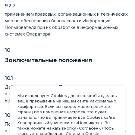
применением правовых, организационных и технических
мер по обеспечению безопасности Информации
Пользователя при их обработке в информационных
системах Оператора.
Заключительные положения
Действующая редакция Политики размещена
в открытом доступе на Сайте Оператора по адресу:
Мы используем Cookies для того, чтобы сделать
.
https://university.nornik.ru/
ваше пребывание на нашем сайте максимально
комфортным. Если вы продолжаете просмотр
страниц без изменения настроек, это будет
означать, что вы принимаете все Cookies сайта
Корпоративный университет «Норникель». Вы
Политика может изменяться Оператором
также можете нажать кнопку «Согласен», чтобы
в одностороннем порядке. Уведомление Пользователя
скрыть это сообщение. Детали о Cookies