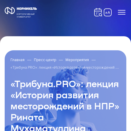
Главная
Пресс-центр
Мероприятия
«
Трибуна.PRO»: лекция «История развития месторождений в НПР» Рината Мухаматуллина
«Трибуна.PRO»: лекция
«История развития
месторождений в НПР»
Рината
Мухаматуллина